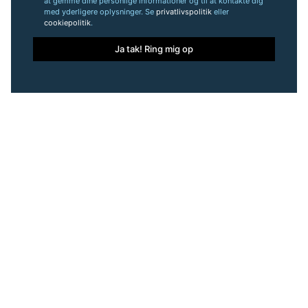
at gemme dine personlige informationer og til at kontakte dig
med yderligere oplysninger. Se
privatlivspolitik
eller
cookiepolitik
.